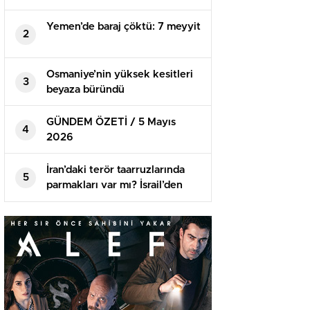
Kararda
Yemen’de baraj çöktü: 7 meyyit
2
Osmaniye’nin yüksek kesitleri
3
beyaza büründü
GÜNDEM ÖZETİ / 5 Mayıs
4
2026
İran’daki terör taarruzlarında
5
parmakları var mı? İsrail’den
birinci açıklama geldi