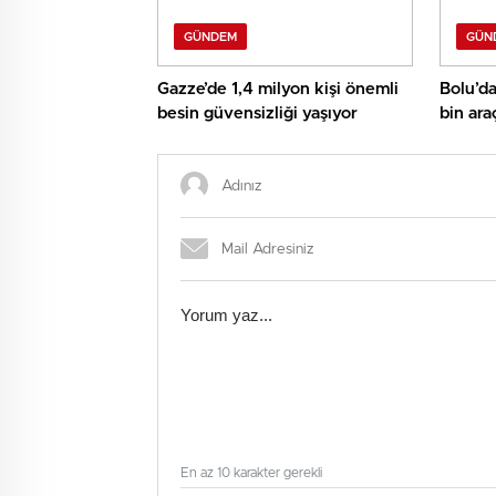
GÜNDEM
GÜN
Gazze’de 1,4 milyon kişi önemli
Bolu’da
besin güvensizliği yaşıyor
bin ara
En az 10 karakter gerekli