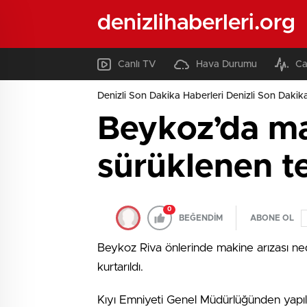
denizlihaberleri.org
Canlı TV
Hava Durumu
Ca
Denizli Son Dakika Haberleri Denizli Son Dakika
Beykoz’da ma
sürüklenen te
0
BEĞENDİM
ABONE OL
Beykoz Riva önlerinde makine arızası ne
kurtarıldı.
Kıyı Emniyeti Genel Müdürlüğünden yapıl