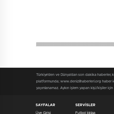
Türkiye'den ve Dünya’dan son dakika haberler, 
platformunda; www.denizlihaberleri.org haber iç
yayınlanamaz. Aykırı işlem yapan kişi/kişiler için
SAYFALAR
SERVİSLER
Üye Girişi
Futbol İddaa