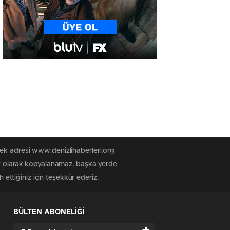
tek adresi www.denizlihaberleri.org
siz olarak kopyalanamaz, başka yerde
 ettiğiniz için teşekkür ederiz.
BÜLTEN ABONELİĞİ