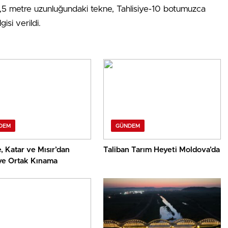
6,5 metre uzunluğundaki tekne, Tahlisiye-10 botumuzca
isi verildi.
DEM
GÜNDEM
, Katar ve Mısır’dan
Taliban Tarım Heyeti Moldova’da
ye Ortak Kınama