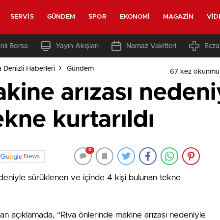
SERVIS
GÜNDEM
SPOR
EKONOMI
MAGAZIN
VID
nlı Borsa
Yayın Akışları
Namaz Vakitleri
Ecza
 Denizli Haberleri
Gündem
67 kez okunmu
kine arızası nedeni
kne kurtarıldı
0
News
deniyle sürüklenen ve içinde 4 kişi bulunan tekne
an açıklamada, “Riva önlerinde makine arızası nedeniyle