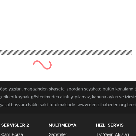
köşe yazıları, magazinden siyasete, spordan seyahate bütün konuların 
erikleri kaynak gösterilmeden alıntı yapılamaz, kanuna aykırı ve izin
 yasal başvuru hakkı saklı tutulmaktadır. www.denizlihaberleri.org tercih
SERVİSLER 2
MULTİMEDYA
HIZLI SERVİS
Canlı Borsa
Gazeteler
TV Yayın Akışları