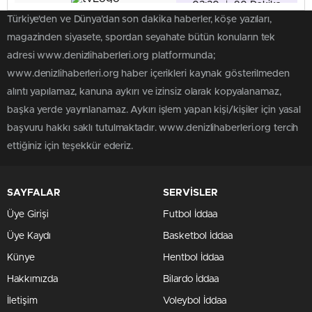
03:30
|
90 Dakika
Türkiye'den ve Dünya’dan son dakika haberler, köşe yazıları,
magazinden siyasete, spordan seyahate bütün konuların tek
Aldatmak
03:20
|
100 Dakika
adresi www.denizlihaberleri.org platformunda;
www.denizlihaberleri.org haber içerikleri kaynak gösterilmeden
alıntı yapılamaz, kanuna aykırı ve izinsiz olarak kopyalanamaz,
Emine
02:30
|
90 Dakika
başka yerde yayınlanamaz. Aykırı işlem yapan kişi/kişiler için yasal
başvuru hakkı saklı tutulmaktadır. www.denizlihaberleri.org tercih
ettiğiniz için teşekkür ederiz.
Belma Belen'le
Geziyoruz
04:45
|
75 Dakika
SAYFALAR
SERVİSLER
Üye Girişi
Futbol İddaa
Kayıp
Üye Kaydı
Basketbol İddaa
02:45
|
45 Dakika
Künye
Hentbol İddaa
Hakkımızda
Bilardo İddaa
Sıla
03:00
|
120 Dakika
İletişim
Voleybol İddaa