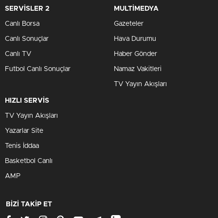
SERVİSLER 2
MULTİMEDYA
Haber 03
Canlı Borsa
Gazeteler
03:00
|
60 Dakika
Canlı Sonuçlar
Hava Durumu
Canlı TV
Haber Gönder
Haber
06:00
|
60 Dakika
Futbol Canlı Sonuçlar
Namaz Vakitleri
TV Yayın Akışları
Haber Bülteni
06:00
|
120 Dakika
HIZLI SERVİS
TV Yayın Akışları
Satır Arası
Yazarlar Site
03:00
|
120 Dakika
Tenis İddaa
Basketbol Canlı
Haber Bülteni
03:00
|
15 Dakika
AMP
Fenerbahçe - Sturm
Graz
BİZİ TAKİP ET
03:00
|
100 Dakika