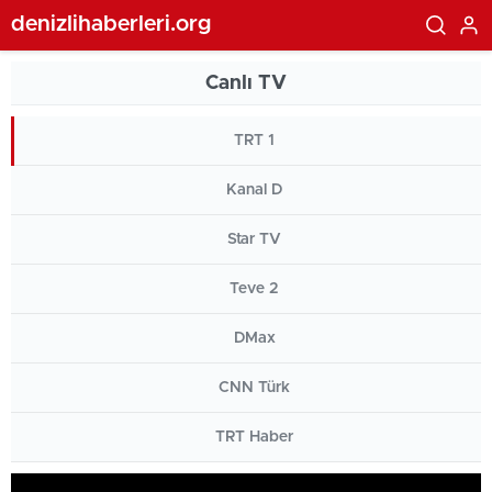
denizlihaberleri.org
Canlı TV
TRT 1
Kanal D
Star TV
Teve 2
DMax
CNN Türk
TRT Haber
This
Habertürk
is