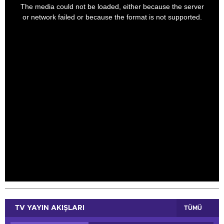
a
The media could not be loaded, either because the server
modal
window.
or network failed or because the format is not supported.
NTV
TRT Çocuk
TV YAYIN AKIŞLARI
TÜMÜ