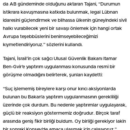
da AB gündeminde olduğunu aktaran Tajani, “Durumun
istikrara kavuşmasına katkıda bulunmak, legal Lübnan
idaresini güçlendirmek ve bilhassa ülkenin güneyindeki sivil
halkı vurabilecek yeni bir savaşı önlemek için hangi ortak
Avrupa teşebbüslerini benimseyebileceğimizi
kıymetlendiriyoruz.” sözlerini kullandı.
Tajani, İsrail’in çok sağcı Ulusal Güvenlik Bakanı Itamar
Ben-Gvir’e yaptırım uygulanması konusunda resmi bir
görüşme olmadığını belirterek, şunları kaydetti:
“Suç işlememiş bireylere karşı onur kırıcı aksiyonlarda
bulunan bu Bakan’a yaptırım uygulanmasının gerekliliği
üzerinde çok durdum. Bu nedenle yaptırımlar uygulayarak,
güçlü bir reaksiyon göstermemiz doğrudur. Birçok taraf
arasında geniş fikir birliği buldum. Oy birliği gerekiyor lakin
bir sonraki Konsey’de amaca ulaşmak için çalışıyoruz.”