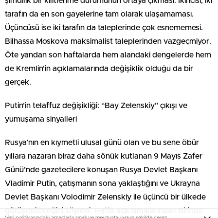
şimdilik bir kilitlenme durumunun ortaya çıkması. İkincisi, iki
tarafın da en son gayelerine tam olarak ulaşamaması.
Üçüncüsü ise iki tarafın da taleplerinde çok esnememesi.
Bilhassa Moskova maksimalist taleplerinden vazgeçmiyor.
Öte yandan son haftalarda hem alandaki dengelerde hem
de Kremlin’in açıklamalarında değişiklik olduğu da bir
gerçek.
Putin’in telaffuz değişikliği: “Bay Zelenskiy” çıkışı ve
yumuşama sinyalleri
Rusya’nın en kıymetli ulusal günü olan ve bu sene öbür
yıllara nazaran biraz daha sönük kutlanan 9 Mayıs Zafer
Günü’nde gazetecilere konuşan Rusya Devlet Başkanı
Vladimir Putin, çatışmanın sona yaklaştığını ve Ukrayna
Devlet Başkanı Volodimir Zelenskiy ile üçüncü bir ülkede
görüşebileceğini söyledi. Hatta açıklamalarından birinde
Veri politikasındaki amaçlarla sınırlı ve mevzuata uygun şekilde çerez