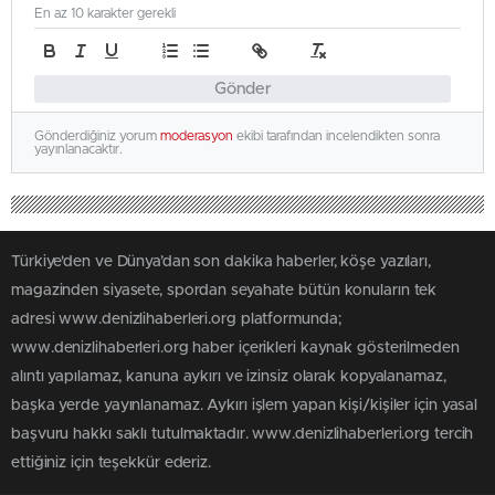
En az 10 karakter gerekli
Gönder
Gönderdiğiniz yorum
moderasyon
ekibi tarafından incelendikten sonra
yayınlanacaktır.
Türkiye'den ve Dünya’dan son dakika haberler, köşe yazıları,
magazinden siyasete, spordan seyahate bütün konuların tek
adresi www.denizlihaberleri.org platformunda;
www.denizlihaberleri.org haber içerikleri kaynak gösterilmeden
alıntı yapılamaz, kanuna aykırı ve izinsiz olarak kopyalanamaz,
başka yerde yayınlanamaz. Aykırı işlem yapan kişi/kişiler için yasal
başvuru hakkı saklı tutulmaktadır. www.denizlihaberleri.org tercih
ettiğiniz için teşekkür ederiz.