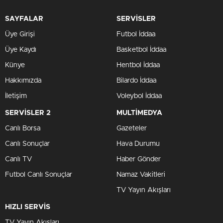
SAYFALAR
SERVİSLER
Üye Girişi
Futbol İddaa
Üye Kaydı
Basketbol İddaa
Künye
Hentbol İddaa
Hakkımızda
Bilardo İddaa
İletişim
Voleybol İddaa
SERVİSLER 2
MULTİMEDYA
Canlı Borsa
Gazeteler
Canlı Sonuçlar
Hava Durumu
Canlı TV
Haber Gönder
Futbol Canlı Sonuçlar
Namaz Vakitleri
TV Yayın Akışları
HIZLI SERVİS
TV Yayın Akışları