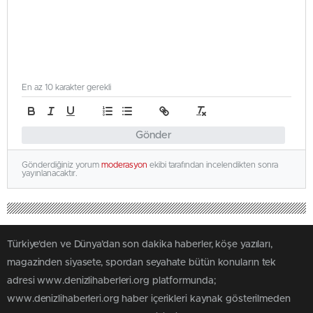
En az 10 karakter gerekli
Gönder
Gönderdiğiniz yorum
moderasyon
ekibi tarafından incelendikten sonra
yayınlanacaktır.
Türkiye'den ve Dünya’dan son dakika haberler, köşe yazıları,
magazinden siyasete, spordan seyahate bütün konuların tek
adresi www.denizlihaberleri.org platformunda;
www.denizlihaberleri.org haber içerikleri kaynak gösterilmeden