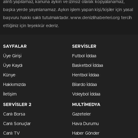
alıntı yapılamaz, kanuna aykırı ve izinsiz olarak kopyalanamaz,
başka yerde yayınlanamaz. Aykırı işlem yapan kişi/kişiler için yasal
başvuru hakkı saklı tutulmaktadır. www.denizlihaberleri.org tercih
ettiğiniz için teşekkür ederiz.
SAYFALAR
SERVİSLER
Üye Girişi
Futbol İddaa
Üye Kaydı
Basketbol İddaa
Künye
Hentbol İddaa
Hakkımızda
Bilardo İddaa
İletişim
Voleybol İddaa
SERVİSLER 2
MULTİMEDYA
Canlı Borsa
Gazeteler
Canlı Sonuçlar
Hava Durumu
Canlı TV
Haber Gönder