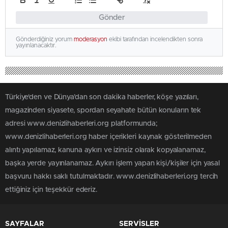
Gönder
Gönderdiğiniz yorum
moderasyon
ekibi tarafından incelendikten sonra
yayınlanacaktır.
Türkiye'den ve Dünya’dan son dakika haberler, köşe yazıları,
magazinden siyasete, spordan seyahate bütün konuların tek
adresi www.denizlihaberleri.org platformunda;
www.denizlihaberleri.org haber içerikleri kaynak gösterilmeden
alıntı yapılamaz, kanuna aykırı ve izinsiz olarak kopyalanamaz,
başka yerde yayınlanamaz. Aykırı işlem yapan kişi/kişiler için yasal
başvuru hakkı saklı tutulmaktadır. www.denizlihaberleri.org tercih
ettiğiniz için teşekkür ederiz.
SAYFALAR
SERVİSLER