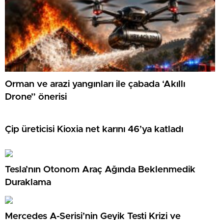
Orman ve arazi yangınları ile çabada ‘Akıllı
Drone” önerisi
Çip üreticisi Kioxia net karını 46’ya katladı
Tesla’nın Otonom Araç Ağında Beklenmedik
Duraklama
Mercedes A-Serisi’nin Geyik Testi Krizi ve