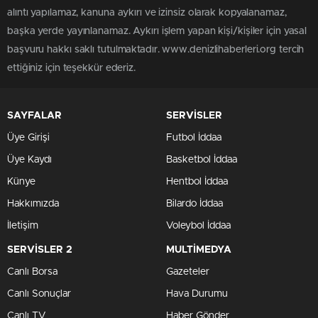
alıntı yapılamaz, kanuna aykırı ve izinsiz olarak kopyalanamaz,
başka yerde yayınlanamaz. Aykırı işlem yapan kişi/kişiler için yasal
başvuru hakkı saklı tutulmaktadır. www.denizlihaberleri.org tercih
ettiğiniz için teşekkür ederiz.
SAYFALAR
SERVİSLER
Üye Girişi
Futbol İddaa
Üye Kaydı
Basketbol İddaa
Künye
Hentbol İddaa
Hakkımızda
Bilardo İddaa
İletişim
Voleybol İddaa
SERVİSLER 2
MULTİMEDYA
Canlı Borsa
Gazeteler
Canlı Sonuçlar
Hava Durumu
Canlı TV
Haber Gönder