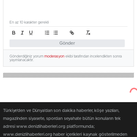
En az 10 karakter gerekli
Gönder
Gönderdiğiniz yorum
moderasyon
ekibi tarafından incelendikten sonra
yayınlanacaktır.
Türkiye'den ve Dünya’dan son dakika haberler, köşe yazıları,
magazinden siyasete, spordan seyahate bütün konuların tek
adresi www.denizlihaberleri.org platformunda;
www.denizlihaberleri.org haber içerikleri kaynak gösterilmeden