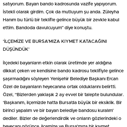
satıyorum. Bayan bando kadrosunda vazife yapıyorum.
İstekli olarak girdim. Çok da mutluyum şu anda. Züleyha
Hanım bu türlü bir teklifle gelince büyük bir zevkle kabul
ettim. Bandoda davulcuyum” diye konuştu.
‘İLÇEMİZE VE BURSA’MIZA KIYMET KATACAĞINI
DÜŞÜNDÜK’
İlçedeki bayanların etkin olarak üretimde yer aldığına
dikkat çeken ve kendisine bando kadrosu teklifiyle gelince
şaşırmadığını söyleyen Yenişehir Belediye Başkanı Ercan
Özel de bayanların heyecanına ortak olduklarını belirtti.
Özel, “Bizlerden yaklaşık 2 ay evvel bir talepte bulundular.
‘Başkanım, ilçemizde hatta Bursa’da büyük bir eksiklik. Bir
birinci yapalım ve bir bayan belediye bandosu kuralım’
dediler. Bizler de değerlendirdik ve onların gözlerindeki o
heyecanı görünce, ilçemize ve Bursa’mıza bir kıymet