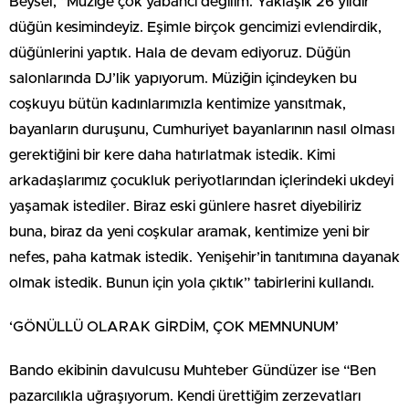
Beysel, “Müziğe çok yabancı değilim. Yaklaşık 26 yıldır
düğün kesimindeyiz. Eşimle birçok gencimizi evlendirdik,
düğünlerini yaptık. Hala de devam ediyoruz. Düğün
salonlarında DJ’lik yapıyorum. Müziğin içindeyken bu
coşkuyu bütün kadınlarımızla kentimize yansıtmak,
bayanların duruşunu, Cumhuriyet bayanlarının nasıl olması
gerektiğini bir kere daha hatırlatmak istedik. Kimi
arkadaşlarımız çocukluk periyotlarından içlerindeki ukdeyi
yaşamak istediler. Biraz eski günlere hasret diyebiliriz
buna, biraz da yeni coşkular aramak, kentimize yeni bir
nefes, paha katmak istedik. Yenişehir’in tanıtımına dayanak
olmak istedik. Bunun için yola çıktık” tabirlerini kullandı.
‘GÖNÜLLÜ OLARAK GİRDİM, ÇOK MEMNUNUM’
Bando ekibinin davulcusu Muhteber Gündüzer ise “Ben
pazarcılıkla uğraşıyorum. Kendi ürettiğim zerzevatları