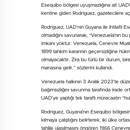
Esequibo bölgesi uyuşmazlığına ait UAD’
kentine giden Rodriguez, gazetecilere aç
Rodriguez, UAD’nin Guyana ile ihtilaflı Es
olmadığını savunarak, “Venezuela’nın bu 
imkanı yoktur. Venezuela, Cenevre Mua
1899 tahkim kararının geçersizliğine hü
olmayacaktır. Zira bu türlü bir durum, bi
manasına gelir.” sözlerini kullandı.
Venezuela halkının 3 Aralık 2023’te düz
bağımsızlığını savunma tarafında irade o
UAD’ye yaptığı tek taraflı müracaatın “h
Rodriguez, Guyana’nın Esequibo bölgesine
kılmaya çalıştığını belirterek, iki ülke ortas
tahlile ulaşılmasını öngören 1966 Cenev