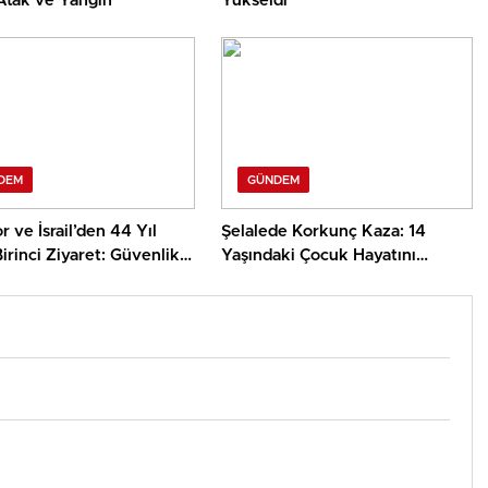
 Atak ve Yangın
Yükseldi
DEM
GÜNDEM
 ve İsrail’den 44 Yıl
Şelalede Korkunç Kaza: 14
irinci Ziyaret: Güvenlik
Yaşındaki Çocuk Hayatını
et İşbirliği
Kaybetti