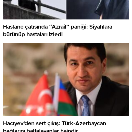
Hastane çatısında “Azrail” paniği: Siyahlara
bürünüp hastaları izledi
Hacıyev’den sert çıkış: Türk-Azerbaycan
bağlarını baltalayanlar haindir