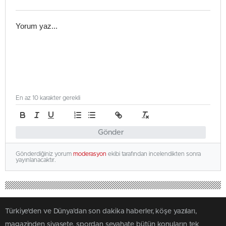
En az 10 karakter gerekli
Gönder
Gönderdiğiniz yorum
moderasyon
ekibi tarafından incelendikten sonra
yayınlanacaktır.
Türkiye'den ve Dünya’dan son dakika haberler, köşe yazıları,
magazinden siyasete, spordan seyahate bütün konuların tek