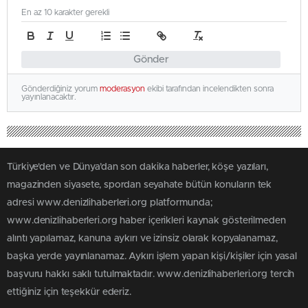
En az 10 karakter gerekli
Gönder
Gönderdiğiniz yorum
moderasyon
ekibi tarafından incelendikten sonra
yayınlanacaktır.
Türkiye'den ve Dünya’dan son dakika haberler, köşe yazıları,
magazinden siyasete, spordan seyahate bütün konuların tek
adresi www.denizlihaberleri.org platformunda;
www.denizlihaberleri.org haber içerikleri kaynak gösterilmeden
alıntı yapılamaz, kanuna aykırı ve izinsiz olarak kopyalanamaz,
başka yerde yayınlanamaz. Aykırı işlem yapan kişi/kişiler için yasal
başvuru hakkı saklı tutulmaktadır. www.denizlihaberleri.org tercih
ettiğiniz için teşekkür ederiz.