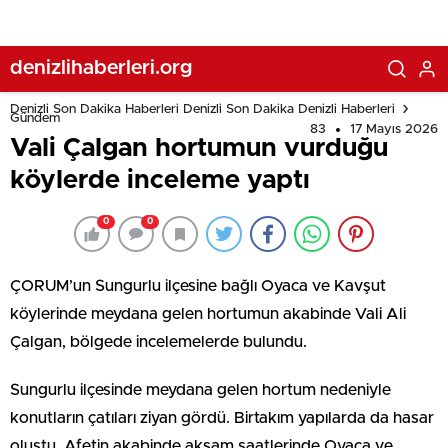
denizlihaberleri.org
Denizli Son Dakika Haberleri Denizli Son Dakika Denizli Haberleri
Gündem
83
17 Mayıs 2026
Vali Çalgan hortumun vurduğu
köylerde inceleme yaptı
0
0
ÇORUM’un Sungurlu ilçesine bağlı Oyaca ve Kavşut
köylerinde meydana gelen hortumun akabinde Vali Ali
Çalgan, bölgede incelemelerde bulundu.
Sungurlu ilçesinde meydana gelen hortum nedeniyle
konutların çatıları ziyan gördü. Birtakım yapılarda da hasar
oluştu. Afetin akabinde akşam saatlerinde Oyaca ve