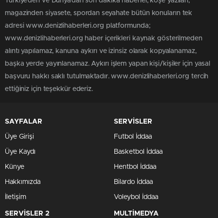
Türkiye'den ve Dünya’dan son dakika haberler, köşe yazıları,
magazinden siyasete, spordan seyahate bütün konuların tek
adresi www.denizlihaberleri.org platformunda;
www.denizlihaberleri.org haber içerikleri kaynak gösterilmeden
alıntı yapılamaz, kanuna aykırı ve izinsiz olarak kopyalanamaz,
başka yerde yayınlanamaz. Aykırı işlem yapan kişi/kişiler için yasal
başvuru hakkı saklı tutulmaktadır. www.denizlihaberleri.org tercih
ettiğiniz için teşekkür ederiz.
SAYFALAR
SERVİSLER
Üye Girişi
Futbol İddaa
Üye Kaydı
Basketbol İddaa
Künye
Hentbol İddaa
Hakkımızda
Bilardo İddaa
İletişim
Voleybol İddaa
SERVİSLER 2
MULTİMEDYA