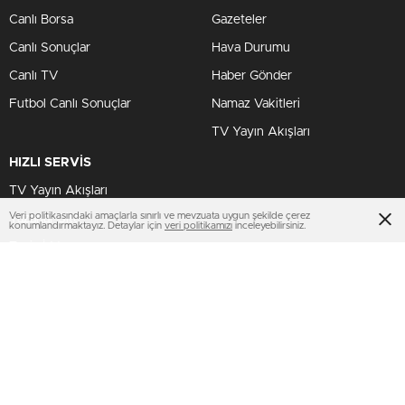
Canlı Borsa
Gazeteler
Canlı Sonuçlar
Hava Durumu
Canlı TV
Haber Gönder
Futbol Canlı Sonuçlar
Namaz Vakitleri
TV Yayın Akışları
HIZLI SERVİS
TV Yayın Akışları
Veri politikasındaki amaçlarla sınırlı ve mevzuata uygun şekilde çerez
Yazarlar Site
konumlandırmaktayız. Detaylar için
veri politikamızı
inceleyebilirsiniz.
Tenis İddaa
Basketbol Canlı
AMP
BİZİ TAKİP ET