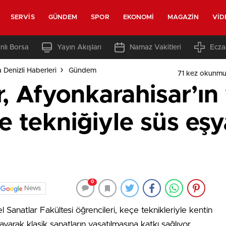
SERVIS
GÜNDEM
SPOR
EKONOMI
MAGAZIN
VID
nlı Borsa
Yayın Akışları
Namaz Vakitleri
Ecza
 Denizli Haberleri
Gündem
71 kez okunmu
r, Afyonkarahisar’ın
çe tekniğiyle süs eş
0
News
Sanatlar Fakültesi öğrencileri, keçe teknikleriyle kentin
layarak klasik sanatların yaşatılmasına katkı sağlıyor.