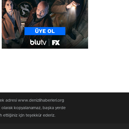
tek adresi www.denizlihaberleri.org
siz olarak kopyalanamaz, başka yerde
 ettiğiniz için teşekkür ederiz.