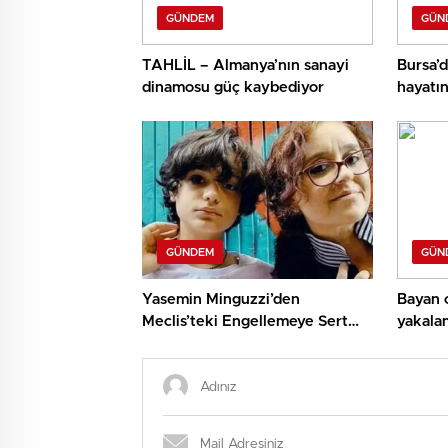
GÜNDEM
GÜN
TAHLİL – Almanya’nın sanayi
Bursa’d
dinamosu güç kaybediyor
hayatın
GÜNDEM
GÜN
Yasemin Minguzzi’den
Bayan c
Meclis’teki Engellemeye Sert
yakala
Reaksiyon