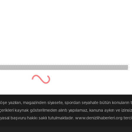
köşe yazıları, magazinden siyasete, spordan seyahate bütün konuların 
erikleri kaynak gösterilmeden alıntı yapılamaz, kanuna aykırı ve izin
 yasal başvuru hakkı saklı tutulmaktadır. www.denizlihaberleri.org tercih