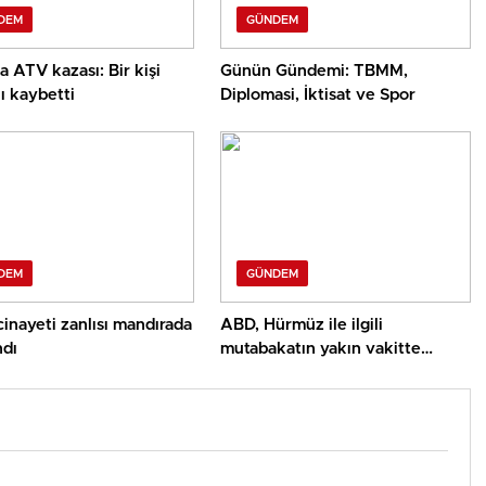
DEM
GÜNDEM
a ATV kazası: Bir kişi
Günün Gündemi: TBMM,
ı kaybetti
Diplomasi, İktisat ve Spor
DEM
GÜNDEM
inayeti zanlısı mandırada
ABD, Hürmüz ile ilgili
ndı
mutabakatın yakın vakitte
yapılmasını umuyor