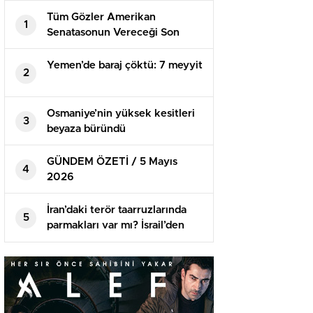
Tüm Gözler Amerikan
1
Senatasonun Vereceği Son
Kararda
Yemen’de baraj çöktü: 7 meyyit
2
Osmaniye’nin yüksek kesitleri
3
beyaza büründü
GÜNDEM ÖZETİ / 5 Mayıs
4
2026
İran’daki terör taarruzlarında
5
parmakları var mı? İsrail’den
birinci açıklama geldi