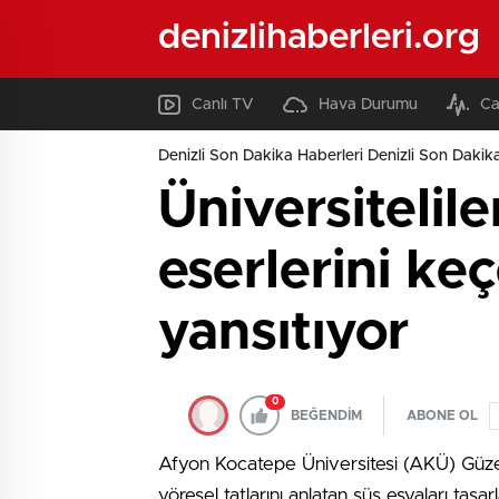
denizlihaberleri.org
Canlı TV
Hava Durumu
Ca
Denizli Son Dakika Haberleri Denizli Son Dakika
Üniversitelile
eserlerini ke
yansıtıyor
0
BEĞENDİM
ABONE OL
Afyon Kocatepe Üniversitesi (AKÜ) Güzel 
yöresel tatlarını anlatan süs eşyaları tasar