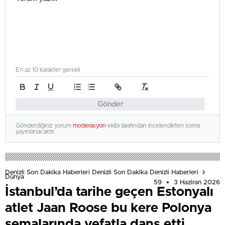
En az 10 karakter gerekli
Gönder
Gönderdiğiniz yorum
moderasyon
ekibi tarafından incelendikten sonra
yayınlanacaktır.
Denizli Son Dakika Haberleri Denizli Son Dakika Denizli Haberleri
Dünya
59
3 Haziran 2026
İstanbul’da tarihe geçen Estonyalı
atlet Jaan Roose bu kere Polonya
semalarında vefatla dans etti