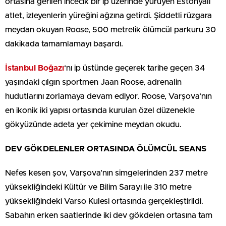
ortasına gerilen incecik bir ip üzerinde yürüyen Estonyalı
atlet, izleyenlerin yüreğini ağzına getirdi. Şiddetli rüzgara
meydan okuyan Roose, 500 metrelik ölümcül parkuru 30
dakikada tamamlamayı başardı.
İstanbul Boğazı
‘nı ip üstünde geçerek tarihe geçen 34
yaşındaki çılgın sportmen Jaan Roose, adrenalin
hudutlarını zorlamaya devam ediyor. Roose, Varşova’nın
en ikonik iki yapısı ortasında kurulan özel düzenekle
gökyüzünde adeta yer çekimine meydan okudu.
DEV GÖKDELENLER ORTASINDA ÖLÜMCÜL SEANS
Nefes kesen şov, Varşova’nın simgelerinden 237 metre
yüksekliğindeki Kültür ve Bilim Sarayı ile 310 metre
yüksekliğindeki Varso Kulesi ortasında gerçekleştirildi.
Sabahın erken saatlerinde iki dev gökdelen ortasına tam