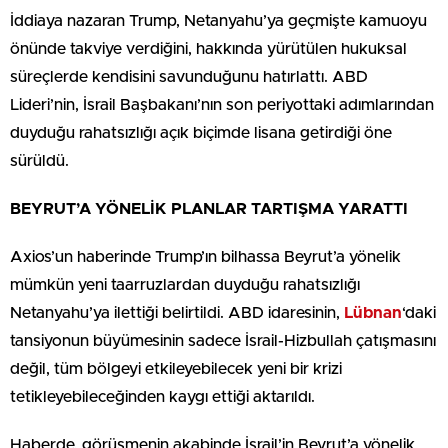
İddiaya nazaran Trump, Netanyahu’ya geçmişte kamuoyu
önünde takviye verdiğini, hakkında yürütülen hukuksal
süreçlerde kendisini savunduğunu hatırlattı. ABD
Lideri’nin, İsrail Başbakanı’nın son periyottaki adımlarından
duyduğu rahatsızlığı açık biçimde lisana getirdiği öne
sürüldü.
BEYRUT’A YÖNELİK PLANLAR TARTIŞMA YARATTI
Axios’un haberinde Trump’ın bilhassa Beyrut’a yönelik
mümkün yeni taarruzlardan duyduğu rahatsızlığı
Netanyahu’ya ilettiği belirtildi. ABD idaresinin,
Lübnan
‘daki
tansiyonun büyümesinin sadece İsrail-Hizbullah çatışmasını
değil, tüm bölgeyi etkileyebilecek yeni bir krizi
tetikleyebileceğinden kaygı ettiği aktarıldı.
Haberde, görüşmenin akabinde İsrail’in Beyrut’a yönelik