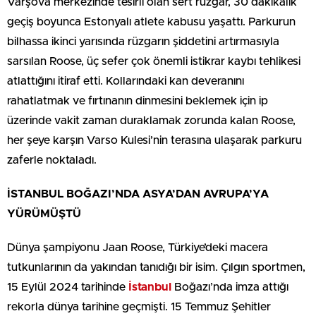
Varşova merkezinde tesirli olan sert rüzgar, 30 dakikalık
geçiş boyunca Estonyalı atlete kabusu yaşattı. Parkurun
bilhassa ikinci yarısında rüzgarın şiddetini artırmasıyla
sarsılan Roose, üç sefer çok önemli istikrar kaybı tehlikesi
atlattığını itiraf etti. Kollarındaki kan deveranını
rahatlatmak ve fırtınanın dinmesini beklemek için ip
üzerinde vakit zaman duraklamak zorunda kalan Roose,
her şeye karşın Varso Kulesi’nin terasına ulaşarak parkuru
zaferle noktaladı.
İSTANBUL BOĞAZI’NDA ASYA’DAN AVRUPA’YA
YÜRÜMÜŞTÜ
Dünya şampiyonu Jaan Roose, Türkiye’deki macera
tutkunlarının da yakından tanıdığı bir isim. Çılgın sportmen,
15 Eylül 2024 tarihinde
İstanbul
Boğazı’nda imza attığı
rekorla dünya tarihine geçmişti. 15 Temmuz Şehitler