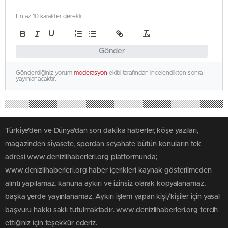
En az 10 karakter gerekli
Gönder
Gönderdiğiniz yorum
moderasyon
ekibi tarafından incelendikten sonra
yayınlanacaktır.
Türkiye'den ve Dünya’dan son dakika haberler, köşe yazıları,
magazinden siyasete, spordan seyahate bütün konuların tek
adresi www.denizlihaberleri.org platformunda;
www.denizlihaberleri.org haber içerikleri kaynak gösterilmeden
alıntı yapılamaz, kanuna aykırı ve izinsiz olarak kopyalanamaz,
başka yerde yayınlanamaz. Aykırı işlem yapan kişi/kişiler için yasal
başvuru hakkı saklı tutulmaktadır. www.denizlihaberleri.org tercih
ettiğiniz için teşekkür ederiz.