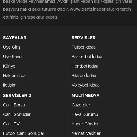
başka yerde yayınlanamaz. Aykırı işlem yapan kişi/kişiler için yasal
başvuru hakkı saklı tutulmaktadır. www.denizlihaberleri.org tercih
ettiğiniz için teşekkür ederiz.
SAYFALAR
SERVİSLER
Üye Girişi
Futbol İddaa
Üye Kaydı
Basketbol İddaa
Künye
Hentbol İddaa
Hakkımızda
Bilardo İddaa
İletişim
Voleybol İddaa
SERVİSLER 2
MULTİMEDYA
Canlı Borsa
Gazeteler
Canlı Sonuçlar
Hava Durumu
Canlı TV
Haber Gönder
Futbol Canlı Sonuçlar
Namaz Vakitleri