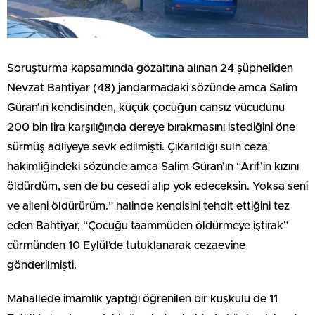
Soruşturma kapsamında gözaltına alınan 24 şüpheliden
Nevzat Bahtiyar (48) jandarmadaki sözünde amca Salim
Güran’ın kendisinden, küçük çocuğun cansız vücudunu
200 bin lira karşılığında dereye bırakmasını istediğini öne
sürmüş adliyeye sevk edilmişti. Çıkarıldığı sulh ceza
hakimliğindeki sözünde amca Salim Güran’ın “Arif’in kızını
öldürdüm, sen de bu cesedi alıp yok edeceksin. Yoksa seni
ve aileni öldürürüm.” halinde kendisini tehdit ettiğini tez
eden Bahtiyar, “Çocuğu taammüden öldürmeye iştirak”
cürmünden 10 Eylül’de tutuklanarak cezaevine
gönderilmişti.
Mahallede imamlık yaptığı öğrenilen bir kuşkulu de 11