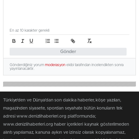
En az 10 karakter gerekli
Gönder
Gönderdiğiniz yorum
moderasyon
ekibi tarafından incelendikten sonra
yayınlanacaktır.
Türkiye'den ve Dünya’dan son dakika haberler, köşe yazıları,
magazinden siyasete, spordan seyahate bütün konuların tek
adresi www.denizlihaberleri.org platformunda;
www.denizlihaberleri.org haber içerikleri kaynak gösterilmeden
alıntı yapılamaz, kanuna aykırı ve izinsiz olarak kopyalanamaz,