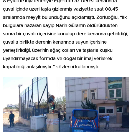
8 Eylül’de kıyafetleriyle Eğertutmaz Deresi kenarında
çuval içinde üzeri taşla gizlenmiş vaziyette saat 08.45
sıralarında meyyit bulunduğunu açıklamıştı. Zorluoğlu, “İlk
bulgulara nazaran kayıp Narin Güran’ın öldürüldükten
sonra bir çuvalın içerisine konulup dere kenarına getirildiği,
çuvalla birlikte derenin kenarında suyun içerisine
yerleştirildiği, üzerinin ağaç kolları ve taşlarla kuşku
uyandırmayacak formda ve doğal bir imaj verilerek
kapatıldığı anlaşılmıştır.” sözlerini kullanmıştı.