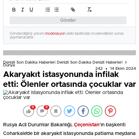
Gönder
Gönderdiğiniz yorum
moderasyon
ekibi tarafından incelendikten sonra
yayınlanacaktır.
Denizli Son Dakika Haberleri Denizli Son Dakika Denizli Haberleri
Dünya
242
14 Ekim 2024
Akaryakıt istasyonunda infilak
etti: Ölenler ortasında çocuklar var
0
0
Rusya Acil Durumlar Bakanlığı,
Çeçenistan
‘ın başkenti
Coharkale’de bir akaryakıt istasyonunda patlama meydana