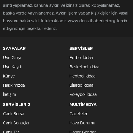
alıntı yapılamaz, kanuna aykırı ve izinsiz olarak kopyalanamaz,
başka yerde yayınlanamaz. Aykırı işlem yapan kişi/kişiler için yasal
başvuru hakkı saklı tutulmaktadır. www.denizlihaberleri.org tercih
ettiğiniz için teşekkür ederiz.
SAYFALAR
SERVİSLER
Üye Girişi
Futbol İddaa
Üye Kaydı
Basketbol İddaa
Künye
Hentbol İddaa
Hakkımızda
Bilardo İddaa
İletişim
Voleybol İddaa
SERVİSLER 2
MULTİMEDYA
Canlı Borsa
Gazeteler
Canlı Sonuçlar
Hava Durumu
Canlı TV
Haber Gönder