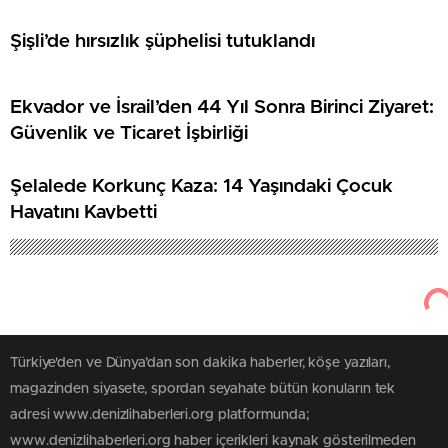
Şişli’de hırsızlık şüphelisi tutuklandı
Ekvador ve İsrail’den 44 Yıl Sonra Birinci Ziyaret:
Güvenlik ve Ticaret İşbirliği
Şelalede Korkunç Kaza: 14 Yaşındaki Çocuk
Hayatını Kaybetti
Türkiye'den ve Dünya’dan son dakika haberler, köşe yazıları,
magazinden siyasete, spordan seyahate bütün konuların tek
adresi www.denizlihaberleri.org platformunda;
www.denizlihaberleri.org haber içerikleri kaynak gösterilmeden