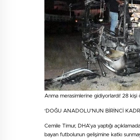
Anma merasimlerine gidiyorlardı! 28 kişi ö
‘DOĞU ANADOLU’NUN BİRİNCİ KAD
Cemile Timur, DHA’ya yaptığı açıklamada,
bayan futbolunun gelişimine katkı sunmayı