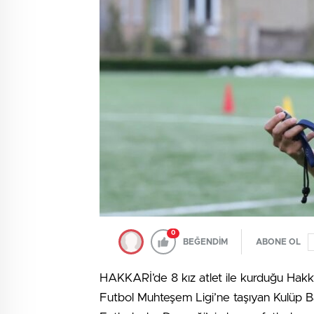
0
BEĞENDİM
ABONE OL
HAKKARİ’de 8 kız atlet ile kurduğu Hak
Futbol Muhteşem Ligi’ne taşıyan Kulüp B