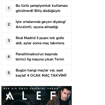
Bu türlü şampiyonluk kutlaması
1
görülmedi! Bitiş düdüğüyle
birlikte göğüslerini açtı
İşte ortalarında geçen diyalog!
2
Ancelotti, oyuna almadığı
Arda’yı maç sonu soyunma
odasına çekti
Real Madrid 3 puanı tek golle
3
aldı, aylar sonra maç takımına
giren Arda yeniden baht
bulamadı
Panathinaikos’un başında
4
birinci lig maçına çıkan Terim
alandan 2-0’lık galibiyetle
ayrıldı
Bugün hangi maçlar var, saat
5
kaçta? 4 OCAK MAÇ TAKVİMİ!
Bu akşam maç var mı?