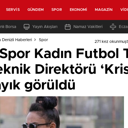
SERVIS
GÜNDEM
SPOR
EKONOMI
MAGAZIN
VID
nlı Borsa
Yayın Akışları
Namaz Vakitleri
Ecza
 Denizli Haberleri
Spor
271 kez okunmuşt
Spor Kadın Futbol 
knik Direktörü ‘Kris
ayık görüldü