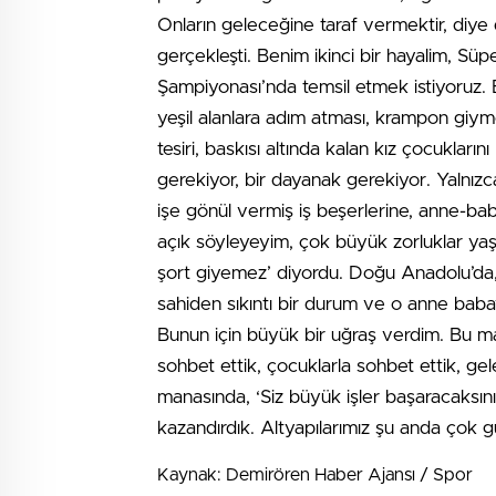
Onların geleceğine taraf vermektir, diye 
gerçekleşti. Benim ikinci bir hayalim, S
Şampiyonası’nda temsil etmek istiyoruz.
yeşil alanlara adım atması, krampon giyme
tesiri, baskısı altında kalan kız çocuklar
gerekiyor, bir dayanak gerekiyor. Yalnızc
işe gönül vermiş iş beşerlerine, anne-ba
açık söyleyeyim, çok büyük zorluklar y
şort giyemez’ diyordu. Doğu Anadolu’da,
sahiden sıkıntı bir durum ve o anne bab
Bunun için büyük bir uğraş verdim. Bu m
sohbet ettik, çocuklarla sohbet ettik, gel
manasında, ‘Siz büyük işler başaracaksınız,
kazandırdık. Altyapılarımız şu anda çok g
Kaynak: Demirören Haber Ajansı / Spor