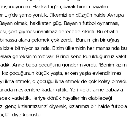
düşünüyorum. Harika Lig’e çıkarak birinci hayalim
üper Lig’de şampiyonluk, ülkemizi en düzgün halde Avrupa
 Bayan olmak, hakikaten güç. Bayanın futbol oynaması,
si, şort giymesi inanılmaz derecede sıkıntı. Bu etrafın
ını bilhassa alana çekmek çok zordu. Bunun için bir uğraş
a bizle bitmiyor aslında. Bizim ülkemizin her manasında bu
balara gereksinimimiz var. Birinci sene kurulduğumuz vakit
aşadık. Anne baba çocuğunu göndermiyordu. ‘Benim kızım
 kız çocuğunun küçük yaşta, erken yaşta evlendirilmesi
ayı ikna etmek, o çocuğu ikna etmek de çok kolay olmadı.
anada meskenlere kadar gittik. Yeri geldi, anne babayla
ecek vadettik. İleriye dönük hayallerinin olabileceği
 genç kızlarımızsınız’ diyerek, kızlarımızı bir halde futbola
üçlü” diye konuştu.