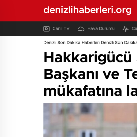
denizlihaberleri.org
Canlı TV
Hava Durumu
Ca
Denizli Son Dakika Haberleri Denizli Son Dakika
Hakkarigücü 
Başkanı ve Te
mükafatına l