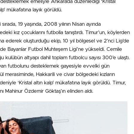
desteklemek emeliyle Ankara’da düzenlediği ‘Kristal
alp’ mükafatına layık görüldü.
ği sırada, 19 yaşında, 2008 yılının Nisan ayında
eki kız çocuklarını futbolla tanıştırdı. Timur’un, köylerden
kna ederek oluşturduğu ekip, 10 yıl bölgesel ve 2’nci Lig’de
de Bayanlar Futbol Muhteşem Ligi’ne yükseldi. Cemile
ğu kulübün altyapı dahil toplam futbolcu sayısı 300’e ulaştı.
yan futbolunu desteklemek gayesiyle evvelki gün
ül merasiminde, Hakkarili ve civar bölgedeki kızların
eniyle ‘Kristal altın kalp’ mükafatına layık görüldü. Timur,
nı Mahinur Özdemir Göktaş’ın elinden aldı.