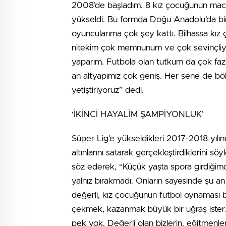
2008’de başladım. 8 kız çocuğunun macera
yükseldi. Bu formda Doğu Anadolu’da birinc
oyuncularıma çok şey kattı. Bilhassa kız
nitekim çok memnunum ve çok sevinçliyim
yaparım. Futbola olan tutkum da çok fazl
an altyapımız çok geniş. Her sene de böl
yetiştiriyoruz” dedi.
‘İKİNCİ HAYALİM ŞAMPİYONLUK’
Süper Lig’e yükseldikleri 2017-2018 yılın
altınlarını satarak gerçekleştirdiklerini 
söz ederek, “Küçük yaşta spora girdiğ
yalnız bırakmadı. Onların sayesinde şu 
değerli, kız çocuğunun futbol oynaması 
çekmek, kazanmak büyük bir uğraş ister. B
pek yok. Değerli olan bizlerin, eğitmenler