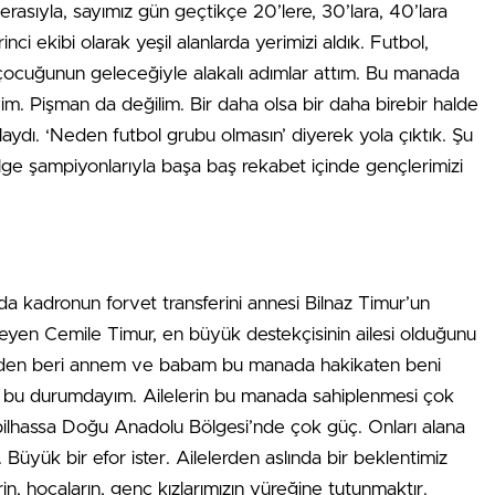
sıyla, sayımız gün geçtikçe 20’lere, 30’lara, 40’lara
i ekibi olarak yeşil alanlarda yerimizi aldık. Futbol,
 çocuğunun geleceğiyle alakalı adımlar attım. Bu manada
. Pişman da değilim. Bir daha olsa bir daha birebir halde
aydı. ‘Neden futbol grubu olmasın’ diyerek yola çıktık. Şu
ge şampiyonlarıyla başa baş rekabet içinde gençlerimizi
da kadronun forvet transferini annesi Bilnaz Timur’un
söyleyen Cemile Timur, en büyük destekçisinin ailesi olduğunu
imden beri annem ve babam bu manada hakikaten beni
an bu durumdayım. Ailelerin bu manada sahiplenmesi çok
bilhassa Doğu Anadolu Bölgesi’nde çok güç. Onları alana
üyük bir efor ister. Ailelerden aslında bir beklentimiz
in, hocaların, genç kızlarımızın yüreğine tutunmaktır.