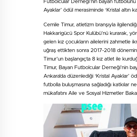
Futbolcular Derneği’nin bayan futbolunu 
Ayaklar’ ödül merasiminde ‘Kristal altın k
Cemile Timur, atletizm branşıyla ilgilendi
Hakkarigücü Spor Kulübü’nü kurarak, yöred
gelen kız çocukların ailelerini zahmetle i
uğraş ettikten sonra 2017-2018 dönemin
Timur’un başlangıçta 8 kız atlet ile kurdu
Timur, Bayan Futbolcular Derneği’nin ba
Ankara’da düzenlediği ‘Kristal Ayaklar’ öd
futbolla buluşmasına sağladığı katkılar ned
mükafatını Aile ve Sosyal Hizmetler Baka