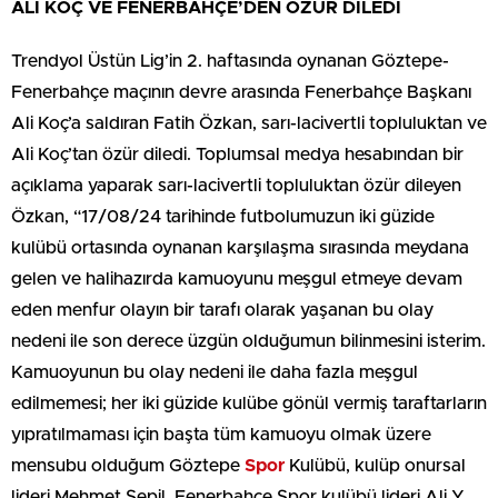
ALİ KOÇ VE FENERBAHÇE’DEN ÖZÜR DİLEDİ
Trendyol Üstün Lig’in 2. haftasında oynanan Göztepe-
Fenerbahçe maçının devre arasında Fenerbahçe Başkanı
Ali Koç’a saldıran Fatih Özkan, sarı-lacivertli topluluktan ve
Ali Koç’tan özür diledi. Toplumsal medya hesabından bir
açıklama yaparak sarı-lacivertli topluluktan özür dileyen
Özkan, “17/08/24 tarihinde futbolumuzun iki güzide
kulübü ortasında oynanan karşılaşma sırasında meydana
gelen ve halihazırda kamuoyunu meşgul etmeye devam
eden menfur olayın bir tarafı olarak yaşanan bu olay
nedeni ile son derece üzgün olduğumun bilinmesini isterim.
Kamuoyunun bu olay nedeni ile daha fazla meşgul
edilmemesi; her iki güzide kulübe gönül vermiş taraftarların
yıpratılmaması için başta tüm kamuoyu olmak üzere
mensubu olduğum Göztepe
Spor
Kulübü, kulüp onursal
lideri Mehmet Sepil, Fenerbahçe Spor kulübü lideri Ali Y.