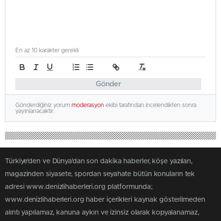
En az 10 karakter gerekli
Gönder
Gönderdiğiniz yorum
moderasyon
ekibi tarafından incelendikten sonra
yayınlanacaktır.
Türkiye'den ve Dünya’dan son dakika haberler, köşe yazıları,
magazinden siyasete, spordan seyahate bütün konuların tek
adresi www.denizlihaberleri.org platformunda;
www.denizlihaberleri.org haber içerikleri kaynak gösterilmeden
alıntı yapılamaz, kanuna aykırı ve izinsiz olarak kopyalanamaz,