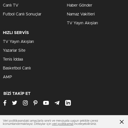
Canlı TV
Haber Gönder
Futbol Canlı Sonuçlar
Namaz Vakitleri
TV Yayın Akışları
HIZLI SERVİS
TV Yayın Akışları
Yazarlar Site
Tenis İddaa
Basketbol Canlı
AMP
BİZİ TAKİP ET
Veri politikasındaki amaçlarla sınırlı ve mevzuata uygun şekilde çerez
www.denizlihaberleri.org
konumlandırmaktayız. Detaylar için
veri politikamızı
inceleyebilirsiniz.