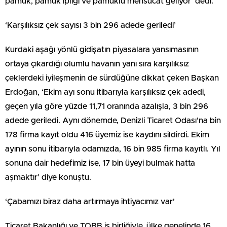
pamuk, pamuk ipliği ve pamuklu mensucat geliyor’ dedi.
‘Karşılıksız çek sayısı 3 bin 296 adede geriledi’
Kurdaki aşağı yönlü gidişatın piyasalara yansımasının
ortaya çıkardığı olumlu havanın yanı sıra karşılıksız
çeklerdeki iyileşmenin de sürdüğüne dikkat çeken Başkan
Erdoğan, ‘Ekim ayı sonu itibarıyla karşılıksız çek adedi,
geçen yıla göre yüzde 11,71 oranında azalışla, 3 bin 296
adede geriledi. Aynı dönemde, Denizli Ticaret Odası’na bin
178 firma kayıt oldu 416 üyemiz ise kaydını sildirdi. Ekim
ayının sonu itibarıyla odamızda, 16 bin 985 firma kayıtlı. Yıl
sonuna dair hedefimiz ise, 17 bin üyeyi bulmak hatta
aşmaktır’ diye konuştu.
‘Çabamızı biraz daha artırmaya ihtiyacımız var’
Ticaret Bakanlığı ve TOBB iş birliğiyle, ülke genelinde 16