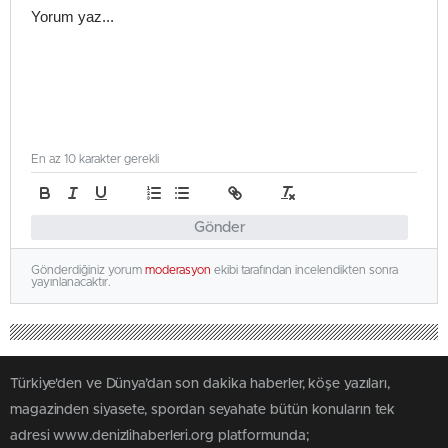
En az 10 karakter gerekli
Gönder
Gönderdiğiniz yorum
moderasyon
ekibi tarafından incelendikten sonra
yayınlanacaktır.
Türkiye'den ve Dünya’dan son dakika haberler, köşe yazıları,
magazinden siyasete, spordan seyahate bütün konuların tek
adresi www.denizlihaberleri.org platformunda;