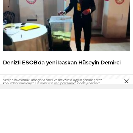
Denizli ESOB’da yeni başkan Hüseyin Demirci
Veri politikasındaki amaçlarla sınırlı ve mevzuata uygun şekilde çerez
konumlandırmaktayız. Detaylar için
veri politikamızı
inceleyebilirsiniz.
Türkiye'den ve Dünya’dan son dakika haberler, köşe yazıları,
magazinden siyasete, spordan seyahate bütün konuların tek
adresi www.denizlihaberleri.org platformunda;
www.denizlihaberleri.org haber içerikleri kaynak gösterilmeden
alıntı yapılamaz, kanuna aykırı ve izinsiz olarak kopyalanamaz,
başka yerde yayınlanamaz. Aykırı işlem yapan kişi/kişiler için yasal