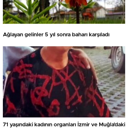
Ağlayan gelinler 5 yıl sonra baharı karşıladı
71 yaşındaki kadının organları İzmir ve Muğla’daki