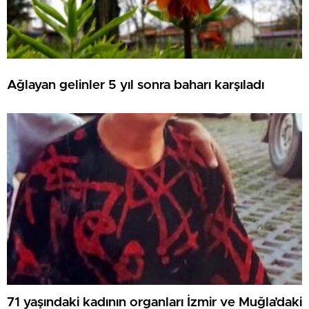
Ağlayan gelinler 5 yıl sonra baharı karşıladı
71 yaşındaki kadının organları İzmir ve Muğla’daki