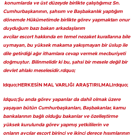
konumlarda ve üst düzeyde birlikte çalıştığımız Sn.
Cumhurbaşkanının, şahsım ve Başbakanlık yaptığım
dönemde Hükümetimde birlikte görev yapmaktan onur
duyduğum bazı bakan arkadaşlarım
avcilar escort hakkında en temel nezaket kurallarına bile
uymayan, bu yüksek makama yakışmayan bir üslup ile
dile getirdiği ağır ithamlara cevap vermek mecburiyeti
doğmuştur. Bilinmelidir ki bu, şahsi bir mesele değil bir
devlet ahlakı meselesidir.rdquo;
ldquo;HERKESİN MAL VARLIĞI ARAŞTIRILMALIrdquo;
ldquo;Şu anda görev yapanlar da dahil olmak üzere
yaşayan bütün Cumhurbaşkanları, Başbakanlar, kamu
bankalarının bağlı olduğu bakanlar ve özelleştirme
yüksek kurulunda görev yapmış yetkililerin ve
onların avcılar escort birinci ve ikinci derece hısımlarının