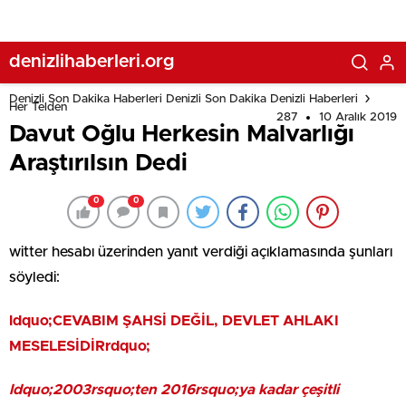
denizlihaberleri.org
Denizli Son Dakika Haberleri Denizli Son Dakika Denizli Haberleri
Her Telden
287
10 Aralık 2019
Davut Oğlu Herkesin Malvarlığı
Araştırılsın Dedi
0
0
witter hesabı üzerinden yanıt verdiği açıklamasında şunları
söyledi:
ldquo;CEVABIM ŞAHSİ DEĞİL, DEVLET AHLAKI
MESELESİDİRrdquo;
ldquo;2003rsquo;ten 2016rsquo;ya kadar çeşitli