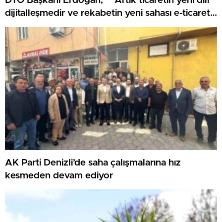
DTO Başkanı Erdoğan, “”Artık ticaretin yeni dili
dijitalleşmedir ve rekabetin yeni sahası e-ticaret
olmuştur”
AK Parti Denizli’de saha çalışmalarına hız
kesmeden devam ediyor