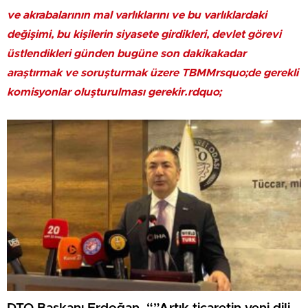
ve akrabalarının mal varlıklarını ve bu varlıklardaki
değişimi, bu kişilerin siyasete girdikleri, devlet görevi
üstlendikleri günden bugüne son dakikakadar
araştırmak ve soruşturmak üzere TBMMrsquo;de gerekli
komisyonlar oluşturulması gerekir.rdquo;