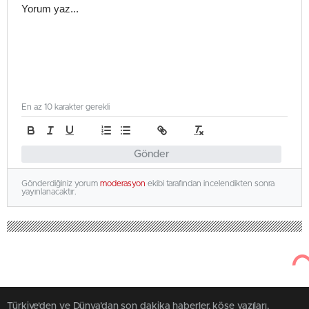
En az 10 karakter gerekli
Gönder
Gönderdiğiniz yorum
moderasyon
ekibi tarafından incelendikten sonra
yayınlanacaktır.
Türkiye'den ve Dünya’dan son dakika haberler, köşe yazıları,