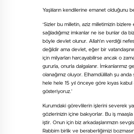
Yaşlıların kendilerine emanet olduğunu b
‘Sizler bu milletin, aziz milletimizin bizler
sağladığımız imkanlar ne ise bunlar da bi
böyle devlet olunur. Allah’ın verdiği nefe
değildir ama devlet, eğer bir vatandaşını
için milyarları harcayabilirse ancak o za
gururla, onurla dalgalanır. İmkanlarımız 
olanağımız oluyor. Elhamdülillah şu anda 
hele hele 15 yıl önceye göre kıyas kabul
gösteriyoruz.’
Kurumdaki görevlilerin işlerini severek ya
gözlerinizin içine bakıyorlar. Bu iş maaşla
iştir. Onun için biz arkadaşlarımızın sev
Rabbim birlik ve beraberliğimizi bozmasın