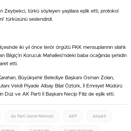
 Zeybekci, türkü söyleyen yaşlılara eşlik etti, protokol
i’ türküsünü seslendirdi.
çesinde iki yıl önce terör örgütü PKK mensuplarının silahlı
n Bilgiç’in Korucuk Mahallesi’ndeki baba ocağında şehidin
ret etti.
 Karahan, Büyükşehir Belediye Başkanı Osman Zolan,
anı Vekili Piyade Albay Bilal Öztürk, İl Emniyet Müdürü
Düz ve AK Parti İl Başkanı Necip Filiz de eşlik etti.
Ak Parti Genel Merkezi
AKP
Akparti