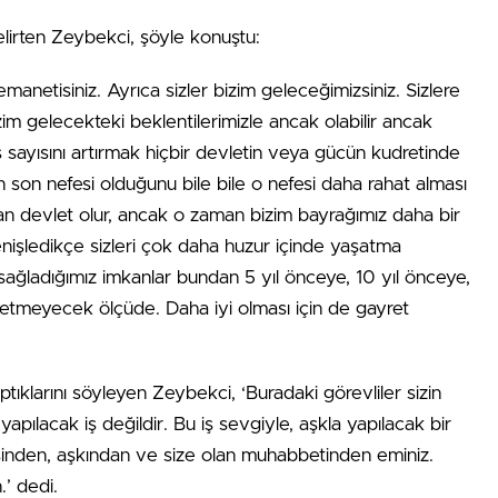
elirten Zeybekci, şöyle konuştu:
e emanetisiniz. Ayrıca sizler bizim geleceğimizsiniz. Sizlere
zim gelecekteki beklentilerimizle ancak olabilir ancak
s sayısını artırmak hiçbir devletin veya gücün kudretinde
n son nefesi olduğunu bile bile o nefesi daha rahat alması
man devlet olur, ancak o zaman bizim bayrağımız daha bir
genişledikçe sizleri çok daha huzur içinde yaşatma
sağladığımız imkanlar bundan 5 yıl önceye, 10 yıl önceye,
 etmeyecek ölçüde. Daha iyi olması için de gayret
ptıklarını söyleyen Zeybekci, ‘Buradaki görevliler sizin
 yapılacak iş değildir. Bu iş sevgiyle, aşkla yapılacak bir
gisinden, aşkından ve size olan muhabbetinden eminiz.
.’ dedi.