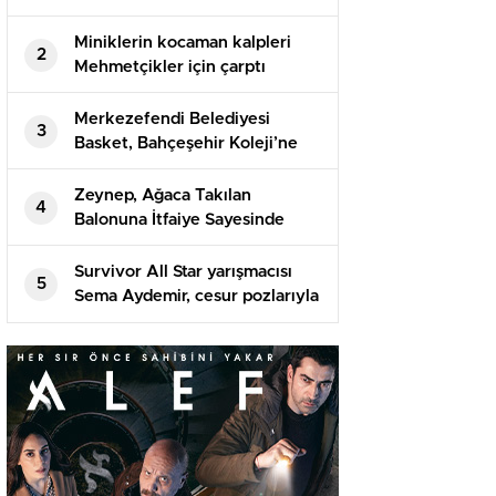
Miniklerin kocaman kalpleri
2
Mehmetçikler için çarptı
Merkezefendi Belediyesi
3
Basket, Bahçeşehir Koleji’ne
konuk olacak
Zeynep, Ağaca Takılan
4
Balonuna İtfaiye Sayesinde
Kavuştu
Survivor All Star yarışmacısı
5
Sema Aydemir, cesur pozlarıyla
Instagram’ı sallıyor!