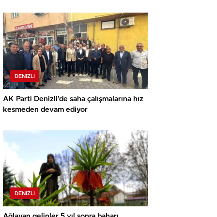
sahası e-ticaret olmuştur”
DENIZLI
AK Parti Denizli’de saha çalışmalarına hız
kesmeden devam ediyor
DENIZLI
Ağlayan gelinler 5 yıl sonra baharı