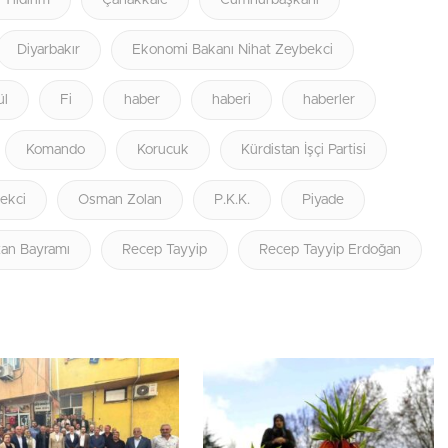
 Yıldırım
Çanakkale
Cumhurbaşkanı
Diyarbakır
Ekonomi Bakanı Nihat Zeybekci
ül
Fi
haber
haberi
haberler
Komando
Korucuk
Kürdistan İşçi Partisi
ekci
Osman Zolan
P.K.K.
Piyade
an Bayramı
Recep Tayyip
Recep Tayyip Erdoğan