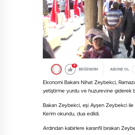
0
BEĞENDİM
ABONE OL
Ekonomi Bakanı Nihat Zeybekci, Ramazan Ba
yetiştirme yurdu ve huzurevine giderek bu
Bakan Zeybekci, eşi Ayşen Zeybekci ile Asr
Kerim okundu, dua edildi.
Ardından kabirlere karanfil bırakan Zeybek