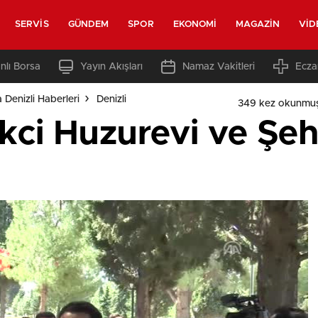
SERVIS
GÜNDEM
SPOR
EKONOMI
MAGAZIN
VID
nlı Borsa
Yayın Akışları
Namaz Vakitleri
Ecza
 Denizli Haberleri
Denizli
349 kez okunmuş
i Huzurevi ve Şehit