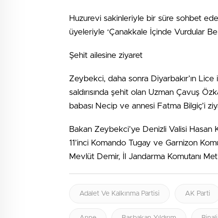
Huzurevi sakinleriyle bir süre sohbet eden
üyeleriyle ‘Çanakkale İçinde Vurdular Ben
Şehit ailesine ziyaret
Zeybekci, daha sonra Diyarbakır’ın Lice il
saldırısında şehit olan Uzman Çavuş Özka
babası Necip ve annesi Fatma Bilgiç’i ziya
Bakan Zeybekci’ye Denizli Valisi Hasan
11’inci Komando Tugay ve Garnizon Komut
Mevlüt Demir, İl Jandarma Komutanı Metin 
Adalet Ve Kalkınma Partisi
AK Parti