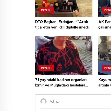
DENIZLI
DENI
DTO Başkanı Erdoğan, “”Artık
AK Part
ticaretin yeni dili dijitalleşmedir
çalışm
ve rekabetin yeni sahası e-
devam 
ticaret olmuştur”
DENIZLI
DENI
71 yaşındaki kadının organları
Kuyumc
İzmir ve Muğla’daki hastalara
altınla
umut oldu