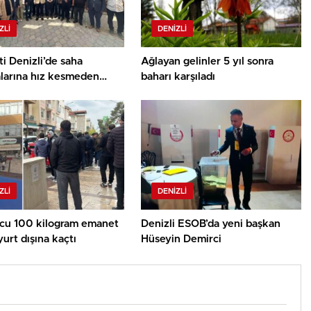
ZLI
DENIZLI
i Denizli’de saha
Ağlayan gelinler 5 yıl sonra
alarına hız kesmeden
baharı karşıladı
ediyor
ZLI
DENIZLI
u 100 kilogram emanet
Denizli ESOB’da yeni başkan
 yurt dışına kaçtı
Hüseyin Demirci