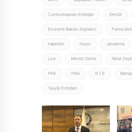
Anne
Başbakan Yıldırım
Binali
Cumhurbaşkanı Erdoğan
Denizli
Ekonomi Bakanı Zeybekci
Fatma Bet
haberleri
Huzur
Jandarma
Lice
Mevlüt Demir
Nihat Zeyb
PKK
Polis
R.T.E
Ramaz
Tayyip Erdoğan