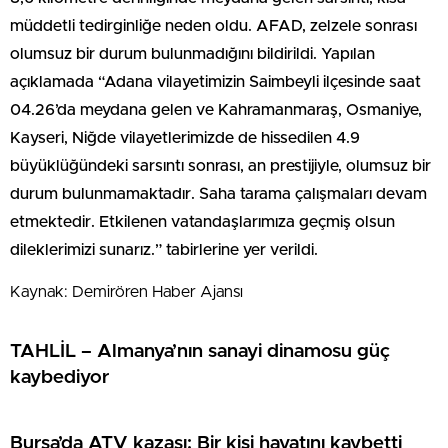
müddetli tedirginliğe neden oldu. AFAD, zelzele sonrası
olumsuz bir durum bulunmadığını bildirildi. Yapılan
açıklamada “Adana vilayetimizin Saimbeyli ilçesinde saat
04.26’da meydana gelen ve Kahramanmaraş, Osmaniye,
Kayseri, Niğde vilayetlerimizde de hissedilen 4.9
büyüklüğündeki sarsıntı sonrası, an prestijiyle, olumsuz bir
durum bulunmamaktadır. Saha tarama çalışmaları devam
etmektedir. Etkilenen vatandaşlarımıza geçmiş olsun
dileklerimizi sunarız.” tabirlerine yer verildi.
Kaynak: Demirören Haber Ajansı
TAHLİL – Almanya’nın sanayi dinamosu güç
kaybediyor
Bursa’da ATV kazası: Bir kişi hayatını kaybetti