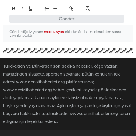
Gönder
Gönderdiğiniz yorum
moderasyon
ekibi tarafından incelendikten sonra
yayınlanacaktır.
Türkiye'den ve Dünya’dan son dakika haberler, köşe yazıları,
magazinden siyasete, spordan seyahate bütün konuların tek
adresi www.denizlihaberleri.org platformunda;
www.denizlihaberleri.org haber içerikleri kaynak gösterilmeden
alıntı yapılamaz, kanuna aykırı ve izinsiz olarak kopyalanamaz,
başka yerde yayınlanamaz. Aykırı işlem yapan kişi/kişiler için yasal
başvuru hakkı saklı tutulmaktadır. www.denizlihaberleri.org tercih
ettiğiniz için teşekkür ederiz.