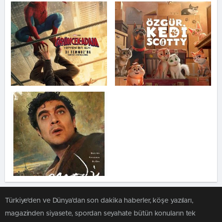
Türkiye'den ve Dünya’dan son dakika haberler, köşe yazıları,
magazinden siyasete, spordan seyahate bütün konuların tek