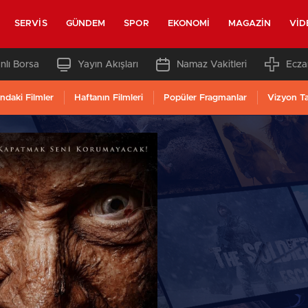
SERVIS
GÜNDEM
SPOR
EKONOMI
MAGAZIN
VID
nlı Borsa
Yayın Akışları
Namaz Vakitleri
Ecza
ndaki Filmler
Haftanın Filmleri
Popüler Fragmanlar
Vizyon T