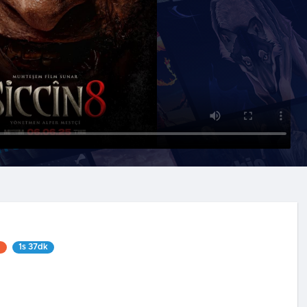
1
1s 37dk