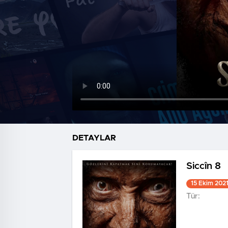
DETAYLAR
Siccîn 8
15 Ekim 202
Tür: