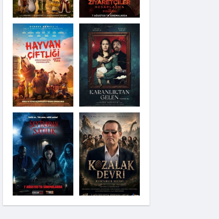
Karanlıktan Gelen
Şeytandan Satılık
Kozalak Devri
Moana