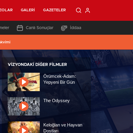
EOLAR
GALERI
GAZETELER
neler
Canlı Sonuçlar
İddaa
akvimi
VIZYONDAKI DIĞER FILMLER
Örümcek-Adam:
Yepyeni Bir Gün
The Odyssey
Keloğlan ve Hayvan
Dostları