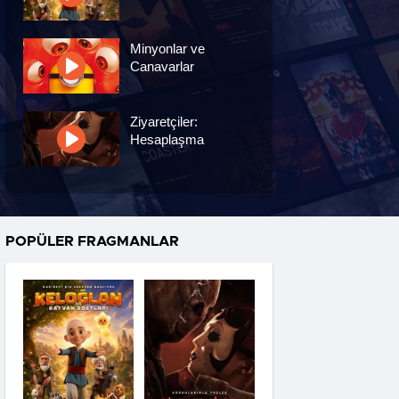
Minyonlar ve
Canavarlar
Ziyaretçiler:
Hesaplaşma
Nasreddin Hoca:
Zaman Yolcusu 4
POPÜLER FRAGMANLAR
Oyuncak Hikayesi 5
Hayvan Çiftliği