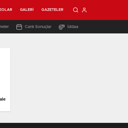
EOLAR
GALERI
GAZETELER
neler
Canlı Sonuçlar
İddaa
ale