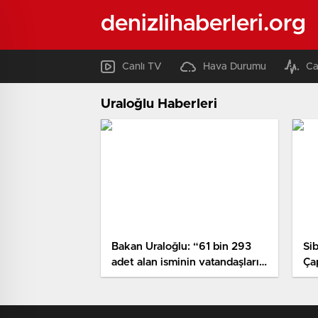
denizlihaberleri.org
Canlı TV
Hava Durumu
Ca
Uraloğlu Haberleri
Bakan Uraloğlu: “61 bin 293
Si
adet alan isminin vatandaşları
Ça
dolandırmaya yönelik oltalama
Mu
olarak kullanıldığı tespit
edilmiş ve gerekli tedbirler…