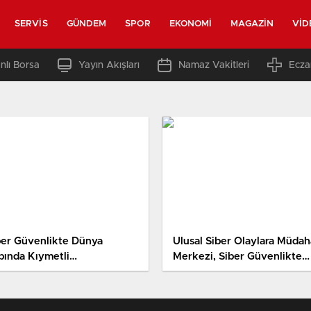
SERVIS
GÜNDEM
SPOR
EKONOMI
MAGAZIN
VID
nlı Borsa
Yayın Akışları
Namaz Vakitleri
Ecza
ber Güvenlikte Dünya
Ulusal Siber Olaylara Müdah
pında Kıymetli
Merkezi, Siber Güvenlikte
vaffakiyetler
Stratejik Rol Oynuyor