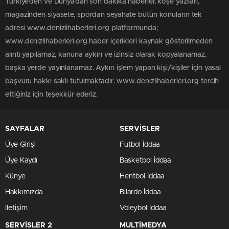
Türkiye'den ve Dünya’dan son dakika haberler, köşe yazıları,
magazinden siyasete, spordan seyahate bütün konuların tek
adresi www.denizlihaberleri.org platformunda;
www.denizlihaberleri.org haber içerikleri kaynak gösterilmeden
alıntı yapılamaz, kanuna aykırı ve izinsiz olarak kopyalanamaz,
başka yerde yayınlanamaz. Aykırı işlem yapan kişi/kişiler için yasal
başvuru hakkı saklı tutulmaktadır. www.denizlihaberleri.org tercih
ettiğiniz için teşekkür ederiz.
SAYFALAR
SERVİSLER
Üye Girişi
Futbol İddaa
Üye Kaydı
Basketbol İddaa
Künye
Hentbol İddaa
Hakkımızda
Bilardo İddaa
İletişim
Voleybol İddaa
SERVİSLER 2
MULTİMEDYA