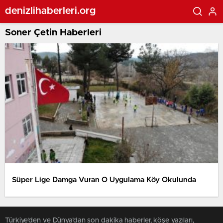
denizlihaberleri.org
Soner Çetin Haberleri
Süper Lige Damga Vuran O Uygulama Köy Okulunda
Türkiye'den ve Dünya’dan son dakika haberler, köşe yazıları,