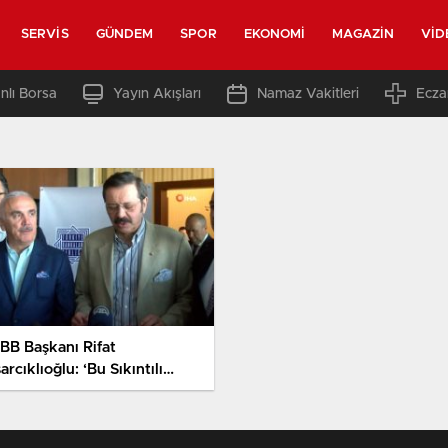
SERVIS
GÜNDEM
SPOR
EKONOMI
MAGAZIN
VID
nlı Borsa
Yayın Akışları
Namaz Vakitleri
Ecza
BB Başkanı Rifat
arcıklıoğlu: ‘Bu Sıkıntılı
nlerde Özellikle Reel
ktör ve Finans Sektörü…