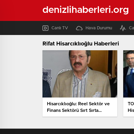
denizlihaberleri.org
Canlı TV
Hava Durumu
Ca
Rifat Hisarcıklıoğlu Haberleri
Hisarcıklıoğlu: Reel Sektör ve
TO
Finans Sektörü Sırt Sırta
His
Vermek Durumunda
Gü
Se