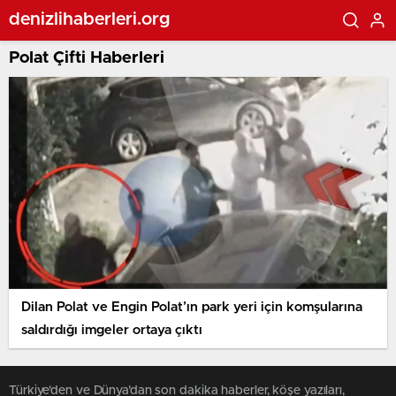
denizlihaberleri.org
Polat Çifti Haberleri
Dilan Polat ve Engin Polat’ın park yeri için komşularına
saldırdığı imgeler ortaya çıktı
Türkiye'den ve Dünya’dan son dakika haberler, köşe yazıları,