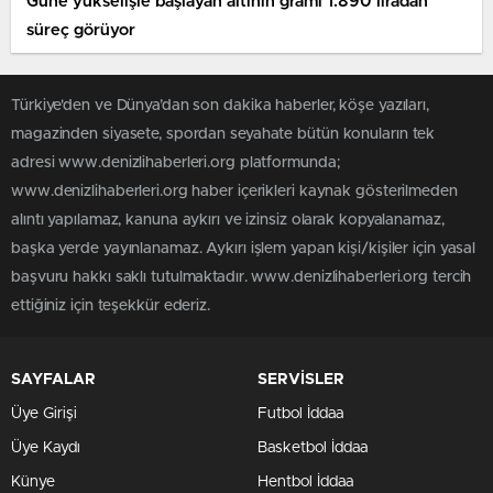
Güne yükselişle başlayan altının gramı 1.890 liradan
süreç görüyor
Türkiye'den ve Dünya’dan son dakika haberler, köşe yazıları,
magazinden siyasete, spordan seyahate bütün konuların tek
adresi www.denizlihaberleri.org platformunda;
www.denizlihaberleri.org haber içerikleri kaynak gösterilmeden
alıntı yapılamaz, kanuna aykırı ve izinsiz olarak kopyalanamaz,
başka yerde yayınlanamaz. Aykırı işlem yapan kişi/kişiler için yasal
başvuru hakkı saklı tutulmaktadır. www.denizlihaberleri.org tercih
ettiğiniz için teşekkür ederiz.
SAYFALAR
SERVİSLER
Üye Girişi
Futbol İddaa
Üye Kaydı
Basketbol İddaa
Künye
Hentbol İddaa