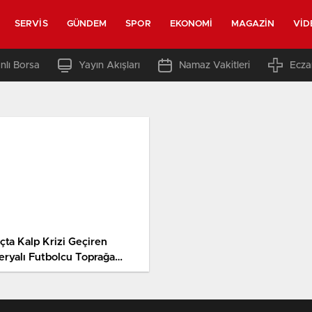
SERVIS
GÜNDEM
SPOR
EKONOMI
MAGAZIN
VID
nlı Borsa
Yayın Akışları
Namaz Vakitleri
Ecza
çta Kalp Krizi Geçiren
jeryalı Futbolcu Toprağa
ildi