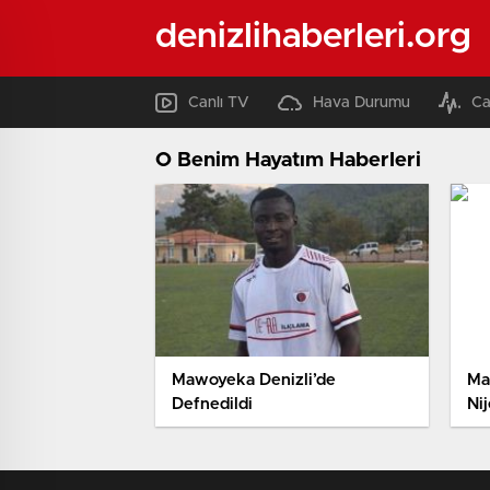
denizlihaberleri.org
Canlı TV
Hava Durumu
Ca
O Benim Hayatım Haberleri
Mawoyeka Denizli’de
Ma
Defnedildi
Ni
Ver