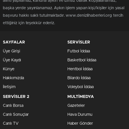
alıntı yapılamaz, kanuna aykırı ve izinsiz olarak kopyalanamaz,
başka yerde yayınlanamaz. Aykırı işlem yapan kişi/kişiler için yasal
başvuru hakkı saklı tutulmaktadır. www.denizlihaberleri.org tercih
ettiğiniz için teşekkür ederiz.
SAYFALAR
SERVİSLER
Üye Girişi
Futbol İddaa
Üye Kaydı
Basketbol İddaa
Künye
Hentbol İddaa
Hakkımızda
Bilardo İddaa
İletişim
Voleybol İddaa
SERVİSLER 2
MULTİMEDYA
Canlı Borsa
Gazeteler
Canlı Sonuçlar
Hava Durumu
Canlı TV
Haber Gönder