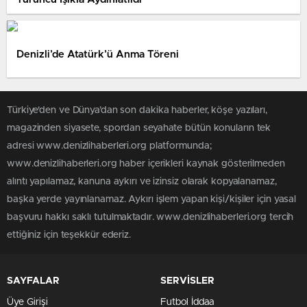
Denizli’de Atatürk’ü Anma Töreni
Türkiye'den ve Dünya’dan son dakika haberler, köşe yazıları,
magazinden siyasete, spordan seyahate bütün konuların tek
adresi www.denizlihaberleri.org platformunda;
www.denizlihaberleri.org haber içerikleri kaynak gösterilmeden
alıntı yapılamaz, kanuna aykırı ve izinsiz olarak kopyalanamaz,
başka yerde yayınlanamaz. Aykırı işlem yapan kişi/kişiler için yasal
başvuru hakkı saklı tutulmaktadır. www.denizlihaberleri.org tercih
ettiğiniz için teşekkür ederiz.
SAYFALAR
SERVİSLER
Üye Girişi
Futbol İddaa