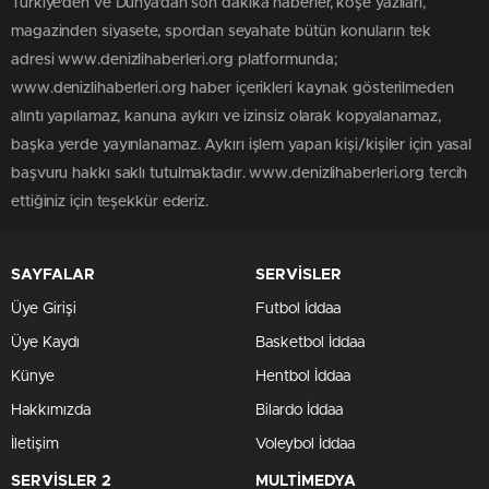
Türkiye'den ve Dünya’dan son dakika haberler, köşe yazıları,
magazinden siyasete, spordan seyahate bütün konuların tek
adresi www.denizlihaberleri.org platformunda;
www.denizlihaberleri.org haber içerikleri kaynak gösterilmeden
alıntı yapılamaz, kanuna aykırı ve izinsiz olarak kopyalanamaz,
başka yerde yayınlanamaz. Aykırı işlem yapan kişi/kişiler için yasal
başvuru hakkı saklı tutulmaktadır. www.denizlihaberleri.org tercih
ettiğiniz için teşekkür ederiz.
SAYFALAR
SERVİSLER
Üye Girişi
Futbol İddaa
Üye Kaydı
Basketbol İddaa
Künye
Hentbol İddaa
Hakkımızda
Bilardo İddaa
İletişim
Voleybol İddaa
SERVİSLER 2
MULTİMEDYA