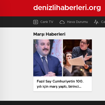
denizlihaberleri.org
Canlı TV
Hava Durumu
Ca
Marşı Haberleri
Fazıl Say Cumhuriyetin 100.
yılı için marş yaptı, birinci
yorum Mustafa Varank’tan
geldi: Bence olmamış