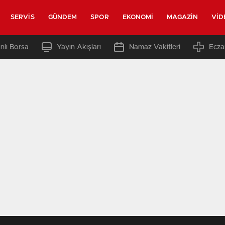
SERVIS
GÜNDEM
SPOR
EKONOMI
MAGAZIN
VID
nlı Borsa
Yayın Akışları
Namaz Vakitleri
Ecza