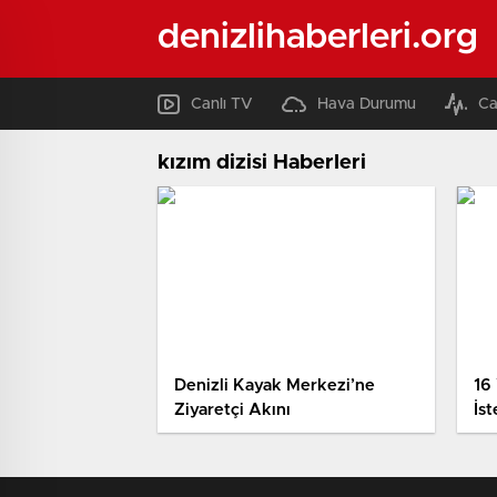
denizlihaberleri.org
Canlı TV
Hava Durumu
Ca
kızım dizisi Haberleri
Denizli Kayak Merkezi’ne
16
Ziyaretçi Akını
İs
Me
Gö