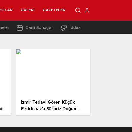
EOLAR
GALERI
GAZETELER
neler
Canlı Sonuçlar
İddaa
İzmir Tedavi Gören Küçük
di
Feridenaz’a Sürpriz Doğum
Günü Kutlaması