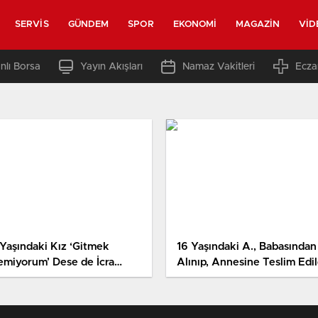
SERVIS
GÜNDEM
SPOR
EKONOMI
MAGAZIN
VID
nlı Borsa
Yayın Akışları
Namaz Vakitleri
Ecza
 Yaşındaki Kız ‘Gitmek
16 Yaşındaki A., Babasından
temiyorum’ Dese de İcra
Alınıp, Annesine Teslim Edil
murları Zorla Anneyle
rüştürdü