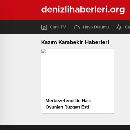
denizlihaberleri.org
Canlı TV
Hava Durumu
Ca
Kazım Karabekir Haberleri
Merkezefendi’de Halk
Oyunları Rüzgarı Esti