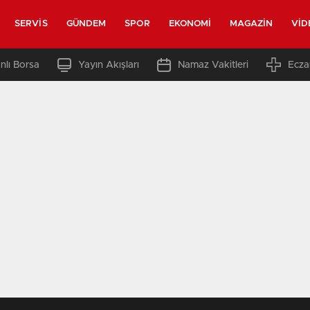
SERVIS
GÜNDEM
SPOR
EKONOMI
MAGAZIN
VID
nlı Borsa
Yayın Akışları
Namaz Vakitleri
Ecza