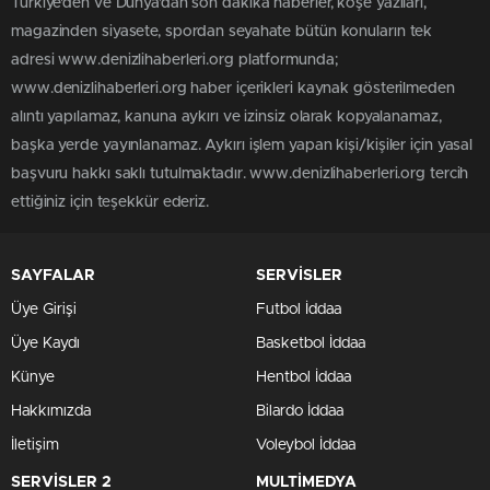
Türkiye'den ve Dünya’dan son dakika haberler, köşe yazıları,
magazinden siyasete, spordan seyahate bütün konuların tek
adresi www.denizlihaberleri.org platformunda;
www.denizlihaberleri.org haber içerikleri kaynak gösterilmeden
alıntı yapılamaz, kanuna aykırı ve izinsiz olarak kopyalanamaz,
başka yerde yayınlanamaz. Aykırı işlem yapan kişi/kişiler için yasal
başvuru hakkı saklı tutulmaktadır. www.denizlihaberleri.org tercih
ettiğiniz için teşekkür ederiz.
SAYFALAR
SERVİSLER
Üye Girişi
Futbol İddaa
Üye Kaydı
Basketbol İddaa
Künye
Hentbol İddaa
Hakkımızda
Bilardo İddaa
İletişim
Voleybol İddaa
SERVİSLER 2
MULTİMEDYA