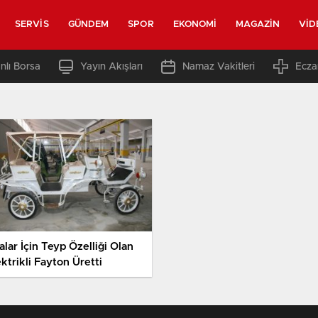
SERVIS
GÜNDEM
SPOR
EKONOMI
MAGAZIN
VID
nlı Borsa
Yayın Akışları
Namaz Vakitleri
Ecza
lar İçin Teyp Özelliği Olan
ktrikli Fayton Üretti