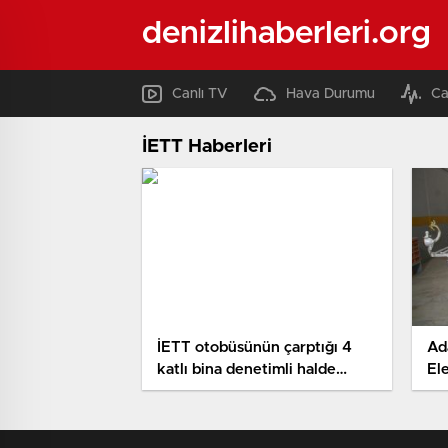
denizlihaberleri.org
Canlı TV
Hava Durumu
Ca
İETT Haberleri
İETT otobüsünün çarptığı 4
Ada
katlı bina denetimli halde
Ele
yıkılacak