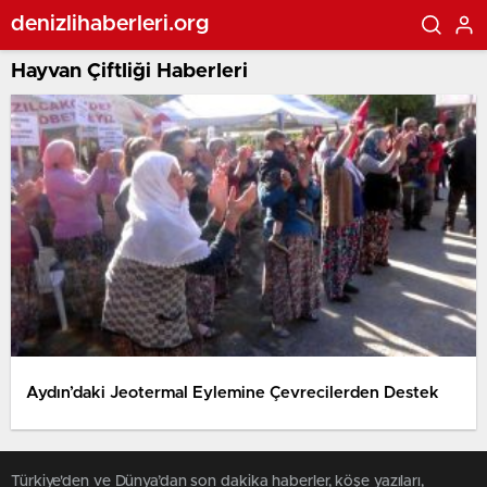
denizlihaberleri.org
Hayvan Çiftliği Haberleri
Aydın’daki Jeotermal Eylemine Çevrecilerden Destek
Türkiye'den ve Dünya’dan son dakika haberler, köşe yazıları,