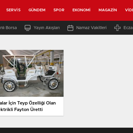
SERVIS
GÜNDEM
SPOR
EKONOMI
MAGAZIN
VID
nlı Borsa
Yayın Akışları
Namaz Vakitleri
Ecza
lar İçin Teyp Özelliği Olan
ktrikli Fayton Üretti