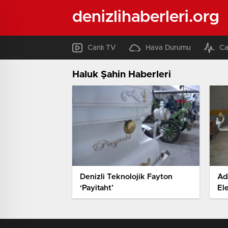
denizlihaberleri.org
Canlı TV
Hava Durumu
Ca
Haluk Şahin Haberleri
Denizli Teknolojik Fayton
Ada
‘Payitaht’
Ele