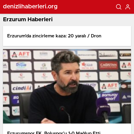
denizlihaberleri.org
Erzurum Haberleri
Erzurum’da zincirleme kaza: 20 yaralı / Dron
Erzurumspor FK, Boluspor’u 1-0 Mağlup Etti