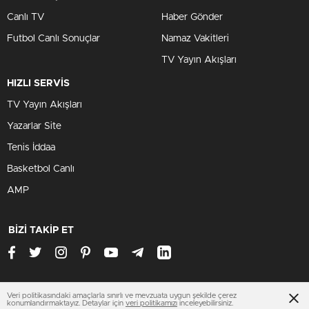
Canlı TV
Haber Gönder
Futbol Canlı Sonuçlar
Namaz Vakitleri
TV Yayın Akışları
HIZLI SERVİS
TV Yayın Akışları
Yazarlar Site
Tenis İddaa
Basketbol Canlı
AMP
BİZİ TAKİP ET
Veri politikasındaki amaçlarla sınırlı ve mevzuata uygun şekilde çerez
www.denizlihaberleri.org
konumlandırmaktayız. Detaylar için
veri politikamızı
inceleyebilirsiniz.