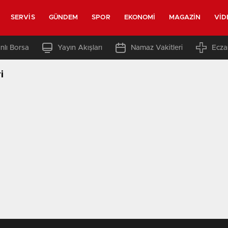
SERVIS
GÜNDEM
SPOR
EKONOMI
MAGAZIN
VID
nlı Borsa
Yayın Akışları
Namaz Vakitleri
Ecza
i