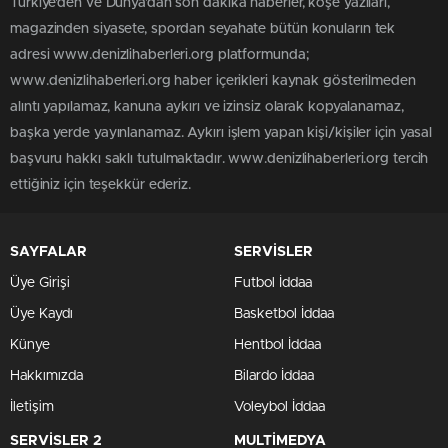
Türkiye'den ve Dünya’dan son dakika haberler, köşe yazıları,
magazinden siyasete, spordan seyahate bütün konuların tek
adresi www.denizlihaberleri.org platformunda;
www.denizlihaberleri.org haber içerikleri kaynak gösterilmeden
alıntı yapılamaz, kanuna aykırı ve izinsiz olarak kopyalanamaz,
başka yerde yayınlanamaz. Aykırı işlem yapan kişi/kişiler için yasal
başvuru hakkı saklı tutulmaktadır. www.denizlihaberleri.org tercih
ettiğiniz için teşekkür ederiz.
SAYFALAR
SERVİSLER
Üye Girişi
Futbol İddaa
Üye Kaydı
Basketbol İddaa
Künye
Hentbol İddaa
Hakkımızda
Bilardo İddaa
İletişim
Voleybol İddaa
SERVİSLER 2
MULTİMEDYA