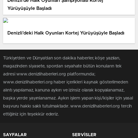
Denizli’de Halk Oyunları Şampiyonası Kortej
Yürüyüşüyle Başladı
Denizli’deki Halk Oyunları Kortej Yürüyüşüyle Başladı
Türkiye'den ve Dünya’dan son dakika haberler, köşe yazıları,
magazinden siyasete, spordan seyahate bütün konuların tek
adresi www.denizlihaberleri.org platformunda;
www.denizlihaberleri.org haber içerikleri kaynak gösterilmeden
alıntı yapılamaz, kanuna aykırı ve izinsiz olarak kopyalanamaz,
başka yerde yayınlanamaz. Aykırı işlem yapan kişi/kişiler için yasal
başvuru hakkı saklı tutulmaktadır. www.denizlihaberleri.org tercih
ettiğiniz için teşekkür ederiz.
SAYFALAR
SERVİSLER