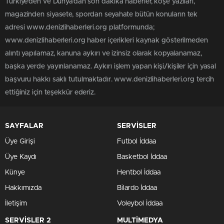
Türkiye'den ve Dünya’dan son dakika haberler, köşe yazıları,
magazinden siyasete, spordan seyahate bütün konuların tek
adresi www.denizlihaberleri.org platformunda;
www.denizlihaberleri.org haber içerikleri kaynak gösterilmeden
alıntı yapılamaz, kanuna aykırı ve izinsiz olarak kopyalanamaz,
başka yerde yayınlanamaz. Aykırı işlem yapan kişi/kişiler için yasal
başvuru hakkı saklı tutulmaktadır. www.denizlihaberleri.org tercih
ettiğiniz için teşekkür ederiz.
SAYFALAR
SERVİSLER
Üye Girişi
Futbol İddaa
Üye Kaydı
Basketbol İddaa
Künye
Hentbol İddaa
Hakkımızda
Bilardo İddaa
İletişim
Voleybol İddaa
SERVİSLER 2
MULTİMEDYA