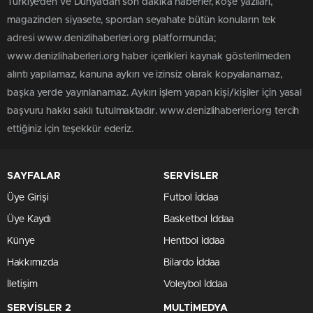
Türkiye'den ve Dünya’dan son dakika haberler, köşe yazıları,
magazinden siyasete, spordan seyahate bütün konuların tek
adresi www.denizlihaberleri.org platformunda;
www.denizlihaberleri.org haber içerikleri kaynak gösterilmeden
alıntı yapılamaz, kanuna aykırı ve izinsiz olarak kopyalanamaz,
başka yerde yayınlanamaz. Aykırı işlem yapan kişi/kişiler için yasal
başvuru hakkı saklı tutulmaktadır. www.denizlihaberleri.org tercih
ettiğiniz için teşekkür ederiz.
SAYFALAR
SERVİSLER
Üye Girişi
Futbol İddaa
Üye Kaydı
Basketbol İddaa
Künye
Hentbol İddaa
Hakkımızda
Bilardo İddaa
İletişim
Voleybol İddaa
SERVİSLER 2
MULTİMEDYA